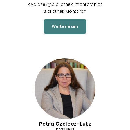
k.valasek@bibliothek-montafon.at
Bibliothek Montafon
Weiterlesen
über
Karin
Valasek
Petra Czelecz-Lutz
KASSIERIN