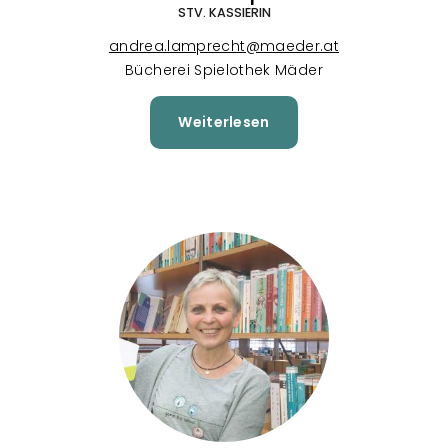
STV. KASSIERIN
andrea.lamprecht@maeder.at
Bücherei Spielothek Mäder
Weiterlesen
über
Andrea
Lamprecht