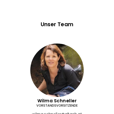
Unser Team
T
e
a
m
Wilma Schneller
VORSTANDSVORSITZENDE