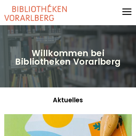
Direkt zum Inhalt
Haup
Willkommen bei
Bibliotheken Vorarlberg
Aktuelles
B
l
o
g