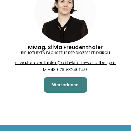
MMag. Silvia Freudenthaler
BIBLIOTHEKEN FACHSTELLE DER DIÖZESE FELDKIRCH
silvia.freudenthaler@kath-kirche-vorarlberg.at
M +43 676 832401140
Weiterlesen
über
MMag.
Silvia
Freudenthaler