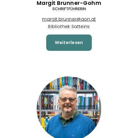
Margit Brunner-Gohm
SCHRIFTFÜHRERIN
margit.brunner@aon.at
Bibliothek Satteins
Weiterlesen
über
Margit
Brunner-
Gohm