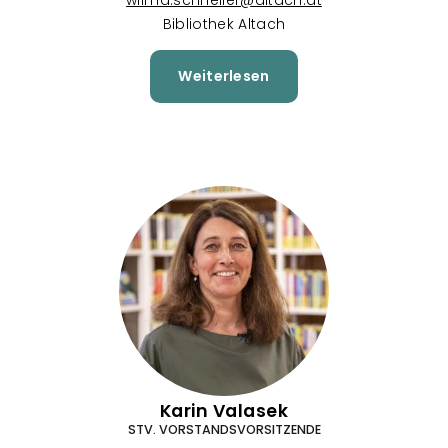
wilma.schneller@altach.at
Bibliothek Altach
Weiterlesen
über
Wilma
Schneller
Karin Valasek
STV. VORSTANDSVORSITZENDE