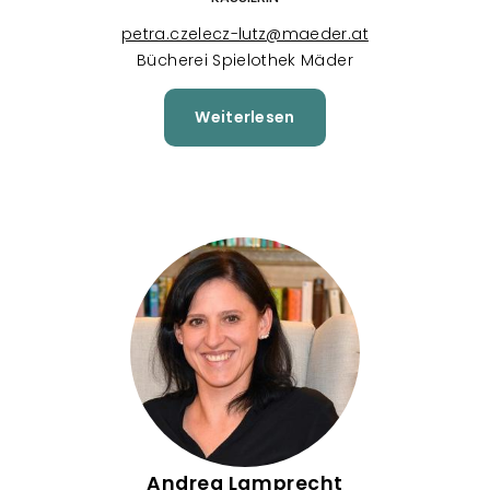
petra.czelecz-lutz@maeder.at
Bücherei Spielothek Mäder
Weiterlesen
über
Petra
Czelecz-
Lutz
Andrea Lamprecht