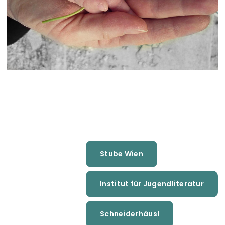
Stube Wien
Institut für Jugendliteratur
Schneiderhäusl