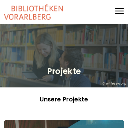
Direkt zum Inhalt
Haup
Projekte
wirlesen.org
Unsere Projekte